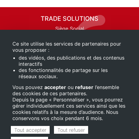
TRADE SOLUTIONS
Siège Social
6 allée Victor-Hugo
31240 SAINT-JEAN
Ce site utilise les services de partenaires pour
vous proposer :
Tél. 05 61 30 97 77
des vidéos, des publications et des contenus
mail_outline
Nous écrire
interactifs
des fonctionnalités de partage sur les
Mentions légales
réseaux sociaux.
QUI SOMMES-NOUS ?
Vous pouvez
accepter
ou
refuser
l’ensemble
>
L’entreprise
des cookies de ces partenaires.
Depuis la page « Personnaliser », vous pourrez
>
Nos valeurs
gérer individuellement ces services ainsi que les
>
Nos métiers
cookies relatifs à la mesure d’audience. Nous
>
Partenaires
conservons vos choix pendant 6 mois.
SUIVEZ-NOUS
Tout accepter
Tout refuser