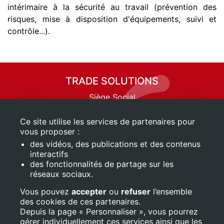
intérimaire à la sécurité au travail (prévention des
risques, mise à disposition d'équipements, suivi et
contrôle...).
TRADE SOLUTIONS
Siège Social
6 allée Victor-Hugo
31240 SAINT-JEAN
Ce site utilise les services de partenaires pour
vous proposer :
Tél. 05 61 30 97 77
des vidéos, des publications et des contenus
mail_outline
Nous écrire
interactifs
des fonctionnalités de partage sur les
Mentions légales
réseaux sociaux.
QUI SOMMES-NOUS ?
Vous pouvez
accepter
ou
refuser
l’ensemble
>
L’entreprise
des cookies de ces partenaires.
Depuis la page « Personnaliser », vous pourrez
>
Nos valeurs
gérer individuellement ces services ainsi que les