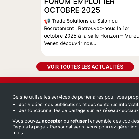
FORUM EMPLOI 1ER
OCTOBRE 2025
📢 Trade Solutions au Salon du
Recrutement ! Retrouvez-nous le 1er
octobre 2025 à la salle Horizon – Muret
Venez découvrir nos…
VOIR TOUTES LES ACTUALITÉS
TRADE SOLUTIONS
Ce site utilise les services de partenaires pour vous prop
Siège Social
des vidéos, des publications et des contenus interactif
6 allée Victor-Hugo
des fonctionnalités de partage sur les réseaux sociaux
31240 SAINT-JEAN
Tél. 05 61 30 97 77
Vous pouvez
accepter
ou
refuser
l’ensemble des cookies
Depuis la page « Personnaliser », vous pourrez gérer ind
mail_outline
Nous écrire
mois.