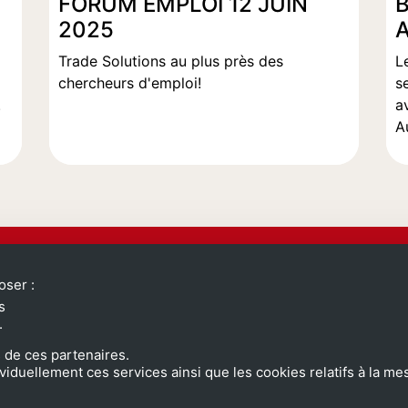
FORUM EMPLOI 12 JUIN
2025
A
Trade Solutions au plus près des
L
chercheurs d'emploi!
s
.
a
A
QUI SOMMES-NOUS ?
oser :
>
L’entreprise
s
>
Nos valeurs
.
>
Nos métiers
>
Partenaires
 de ces partenaires.
ividuellement ces services ainsi que les cookies relatifs à la 